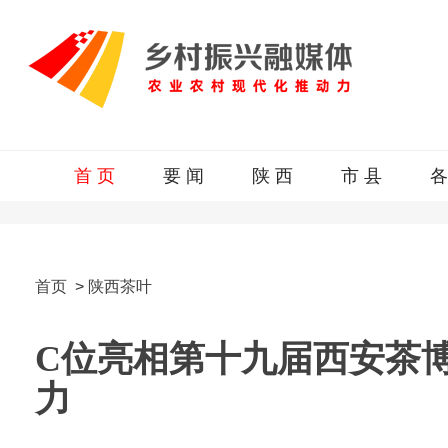
首 页
要 闻
陕 西
市 县
各
首页
>
陕西茶叶
C位亮相第十九届西安茶
力