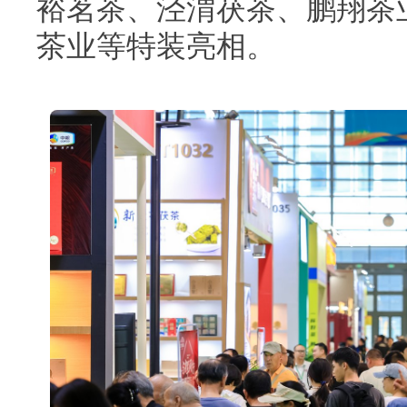
裕茗茶、泾渭茯茶、鹏翔茶
茶业等特装亮相。