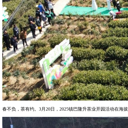
春不负，茶有约。3月20日，2025镇巴隆升茶业开园活动在海