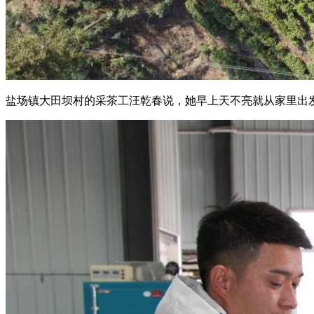
盐场镇大田坝村的采茶工汪乾春说，她早上天不亮就从家里出