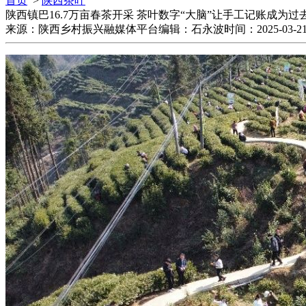
首页
>
陕西茶叶
陕西镇巴16.7万亩春茶开采 茶叶数字“大脑”让手工记账成为过
来源：陕西乡村振兴融媒体平台
编辑：石永波
时间：2025-03-21 