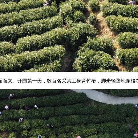
面而来。开园第一天，数百名采茶工身背竹篓，脚步轻盈地穿梭