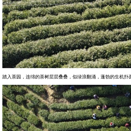
踏入茶园，连绵的茶树层层叠叠，似绿浪翻涌，蓬勃的生机扑