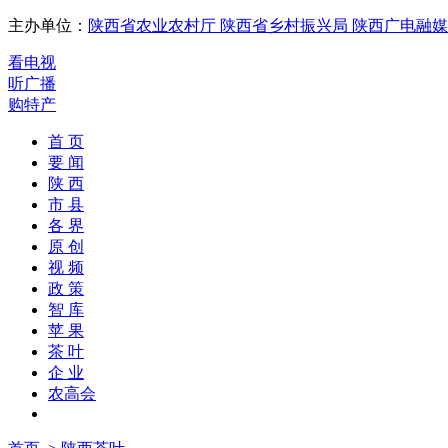
主办单位：
陕西省农业农村厅
陕西省乡村振兴局
陕西广电融媒
看电视
听广播
购特产
首 页
要 闻
陕 西
市 县
各 界
原 创
视 频
政 策
智 库
苹 果
茶 叶
企 业
农高会