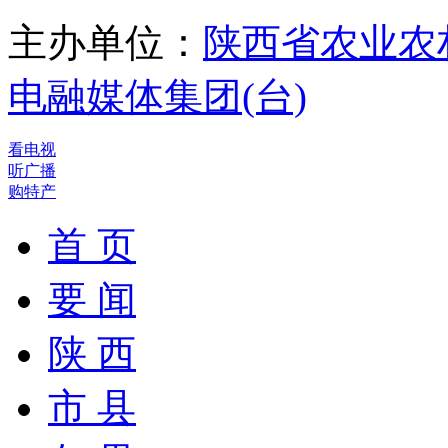
主办单位：
陕西省农业农
电融媒体集团(台)
看电视
听广播
购特产
首 页
要 闻
陕 西
市 县