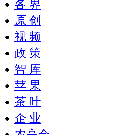
各 界
原 创
视 频
政 策
智 库
苹 果
茶 叶
企 业
农高会