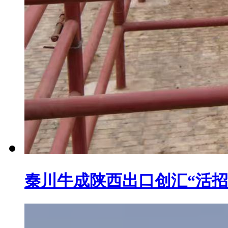
秦川牛成陕西出口创汇“活招