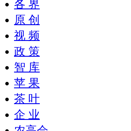
各 界
原 创
视 频
政 策
智 库
苹 果
茶 叶
企 业
农高会