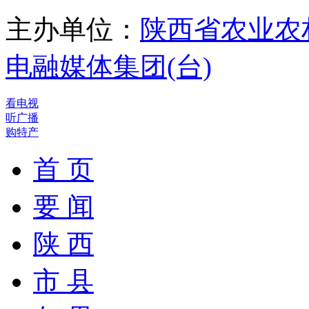
主办单位：
陕西省农业农
电融媒体集团(台)
看电视
听广播
购特产
首 页
要 闻
陕 西
市 县