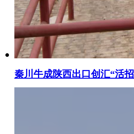
秦川牛成陕西出口创汇“活招