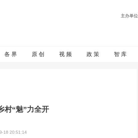
主办单位
各 界
原 创
视 频
政 策
智 库
乡村“魅”力全开
18 20:51:14