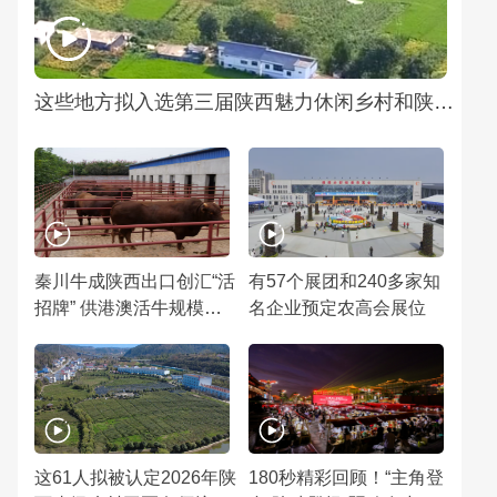
这些地方拟入选第三届陕西魅力休闲乡村和陕西特色魅力田园推介名单
秦川牛成陕西出口创汇“活
有57个展团和240多家知
招牌” 供港澳活牛规模居
名企业预定农高会展位
全国首位
这61人拟被认定2026年陕
180秒精彩回顾！“主角登