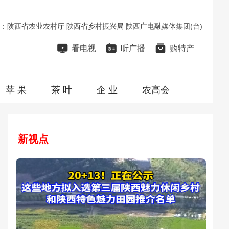
：
陕西省农业农村厅
陕西省乡村振兴局
陕西广电融媒体集团(台)
看电视
听广播
购特产
苹 果
茶 叶
企 业
农高会
新视点