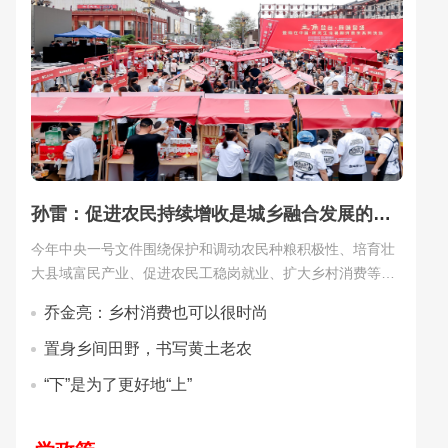
孙雷：促进农民持续增收是城乡融合发展的中心环节
今年中央一号文件围绕保护和调动农民种粮积极性、培育壮
大县域富民产业、促进农民工稳岗就业、扩大乡村消费等方
面提出了促进农民增收的新要求，为“十五五”开局之年的“三
乔金亮：乡村消费也可以很时尚
农”工作吹响了新号角。[
详细
]
置身乡间田野，书写黄土老农
“下”是为了更好地“上”