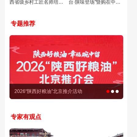
西省级乡村工匠名师培育
台·陕味登场”暨购在中国·
对象
陕亮生活暑期消费季系列
活动主会场活动
专题推荐
“主角登台·陕味登场”活动
专家有观点