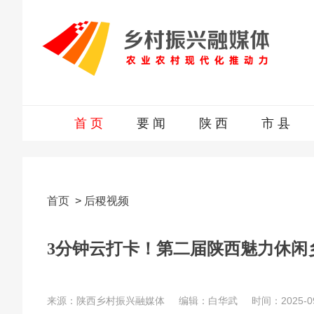
首 页
要 闻
陕 西
市 县
首页
>
后稷视频
3分钟云打卡！第二届陕西魅力休闲
来源：陕西乡村振兴融媒体
编辑：白华武
时间：2025-09-