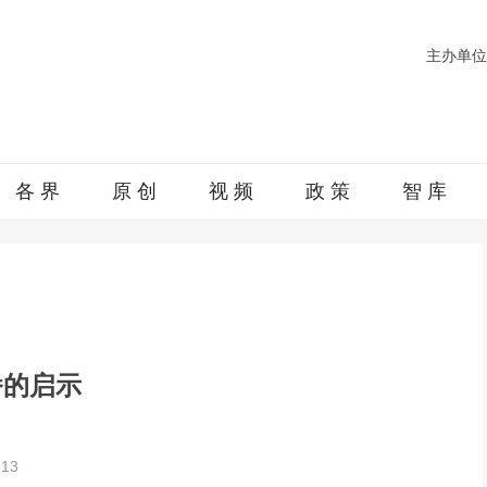
主办单位
各 界
原 创
视 频
政 策
智 库
番的启示
:13