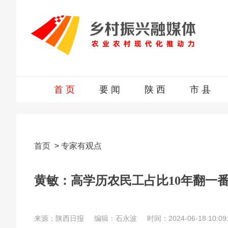
首 页
要 闻
陕 西
市 县
首页
>
专家有观点
黄敏：高学历农民工占比10年翻一
来源：陕西日报
编辑：石永波
时间：2024-06-18 10:09