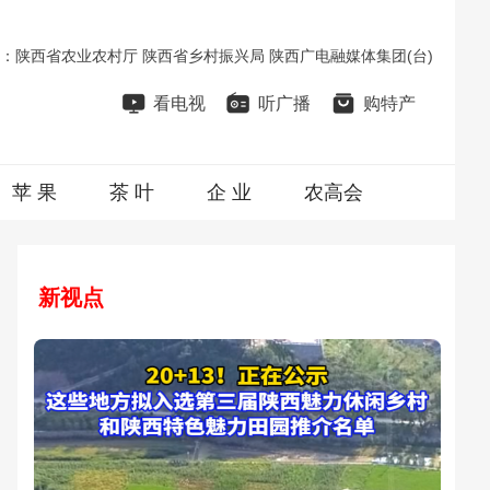
：
陕西省农业农村厅
陕西省乡村振兴局
陕西广电融媒体集团(台)
看电视
听广播
购特产
苹 果
茶 叶
企 业
农高会
新视点