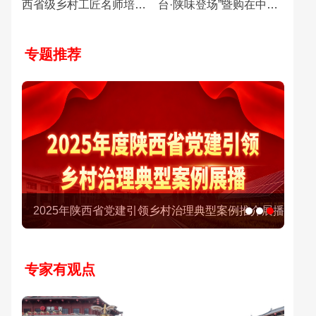
西省级乡村工匠名师培育
台·陕味登场”暨购在中国·
对象
陕亮生活暑期消费季系列
活动主会场活动
专题推荐
2026“陕西好粮油”北京推介活动
专家有观点