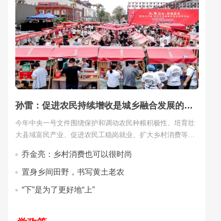
孙雷：促进农民持续增收是城乡融合发展的中心环节
今年中央一号文件围绕保护和调动农民种粮积极性、培育壮
大县域富民产业、促进农民工稳岗就业、扩大乡村消费等方
面提出了促进农民增收的新要求，为“十五五”开局之年的“三
乔金亮：乡村消费也可以很时尚
农”工作吹响了新号角。[
详细
]
置身乡间田野，书写黄土老农
“下”是为了更好地“上”