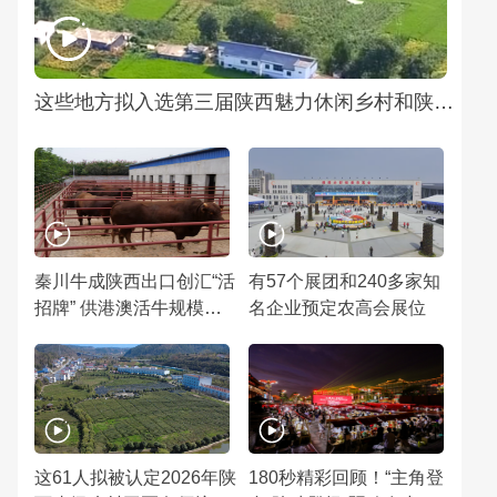
这些地方拟入选第三届陕西魅力休闲乡村和陕西特色魅力田园推介名单
秦川牛成陕西出口创汇“活
有57个展团和240多家知
招牌” 供港澳活牛规模居
名企业预定农高会展位
全国首位
这61人拟被认定2026年陕
180秒精彩回顾！“主角登