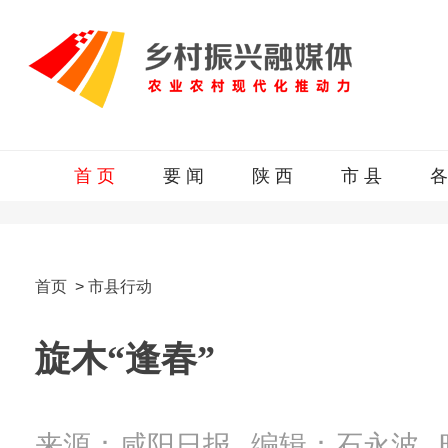
首 页
要 闻
陕 西
市 县
各
首页
>
市县行动
旋木“逢春”
来源：咸阳日报
编辑：石永波