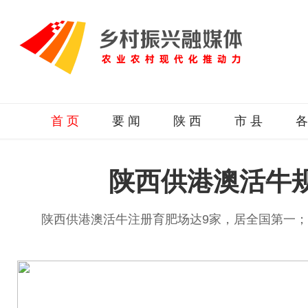
首 页
要 闻
陕 西
市 县
各
陕西供港澳活牛规
陕西供港澳活牛注册育肥场达9家，居全国第一；